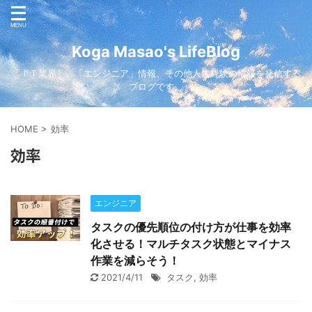
Koga Masao's LifeBlog
「ＩＴ業界」、「エンジニア」情報、その他人生経験の情報を発信する
ブログです。
HOME
>
効率
効率
エンジニア
タスクの優先順位の付け方が仕事を効率
化させる！マルチタスク状態とマイナス
作業を減らそう！
2021/4/11
タスク
,
効率