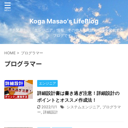
Koga Masao's LifeBlog
「ＩＴ業界」、「エンジニア」情報、その他人生経験の情報を発信する
ブログです。
HOME
>
プログラマー
プログラマー
エンジニア
詳細設計書は書き過ぎ注意！詳細設計の
ポイントとオススメ作成法！
2022/1/1
システムエンジニア
,
プログラマ
ー
,
詳細設計