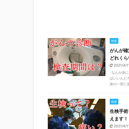
検査
がんが確
どれくら
2021/4/
なんか体に
ばいいんだ
体の一部に違 
検査
生検手術
えます！
2021/4/