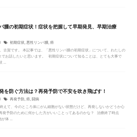
パ腫の初期症状！症状を把握して早期発見、早期治療
11
初期症状
,
悪性リンパ腫
,
癌
、古賀です。 本記事では、「悪性リンパ腫の初期症状」について、わたしの
スでお話したいと思います。 初期症状について知ることは、とても大事で
...
発を防ぐ方法は？再発予防で不安を吹き飛ばす！
11
再発予防
,
癌
,
闘病
終えて、今のところ体にがん細胞がない状態だけど、再発しないかどうか心
 再発予防のために何かした方がいいことってあるのかな？ 治療終了時点
体 ...