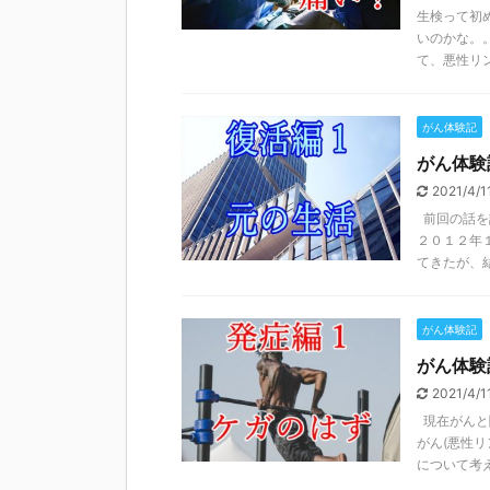
生検って初
いのかな。
て、悪性リン
がん体験記
がん体験
2021/4/
前回の話を
２０１２年
てきたが、結
がん体験記
がん体験
2021/4/
現在がんと
がん(悪性
について考え