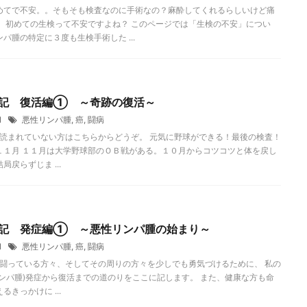
めてで不安。。そもそも検査なのに手術なの？麻酔してくれるらしいけど痛
。 初めての生検って不安ですよね？ このページでは「生検の不安」につい
パ腫の特定に３度も生検手術した ...
記 復活編① ～奇跡の復活～
11
悪性リンパ腫
,
癌
,
闘病
読まれていない方はこちらからどうぞ。 元気に野球ができる！最後の検査！
１１月 １１月は大学野球部のＯＢ戦がある。１０月からコツコツと体を戻し
局戻らずじま ...
記 発症編① ～悪性リンパ腫の始まり～
11
悪性リンパ腫
,
癌
,
闘病
闘っている方々、そしてその周りの方々を少しでも勇気づけるために、 私の
リンパ腫)発症から復活までの道のりをここに記します。 また、健康な方も命
るきっかけに ...