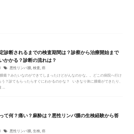
定診断されるまでの検査期間は？診察から治療開始まで
いかかる？診断の流れは？
11
悪性リンパ腫
,
検査
,
癌
腫瘍？みたいなのができてしまったけどがんなのかな。。どこの病院へ行け
ろう？診てもらったらすぐにわかるのかな？ いきなり体に腫瘍ができたり、
...
って何？痛い？麻酔は？悪性リンパ腫の生検経験から答
11
悪性リンパ腫
,
生検
,
癌