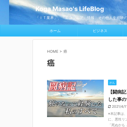
Koga Masao's LifeBlog
「ＩＴ業界」、「エンジニア」情報、その他人生経験
ホーム
ビジネス
HOME
>
癌
癌
がん
【闘病記
した事の
2021/4/
※本記事は
に、悪性リ
「死ぬかも ..