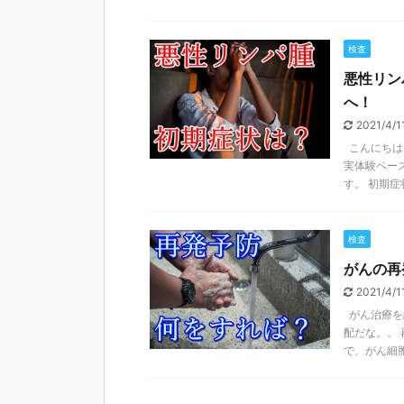
検査
悪性リン
へ！
2021/4/
こんにちは
実体験ベー
す。 初期症状 
検査
がんの再
2021/4/
がん治療を
配だな。。
で、がん細胞が