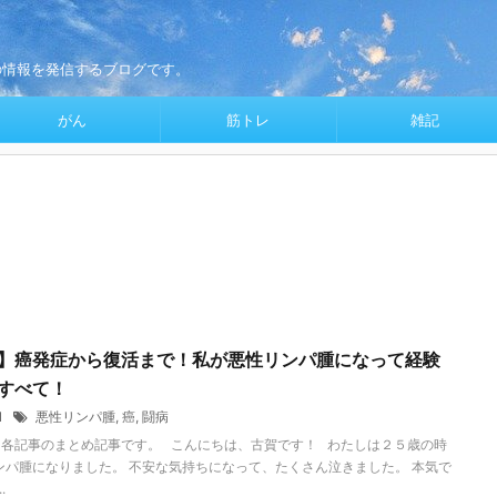
の情報を発信するブログです。
がん
筋トレ
雑記
】癌発症から復活まで！私が悪性リンパ腫になって経験
すべて！
11
悪性リンパ腫
,
癌
,
闘病
、各記事のまとめ記事です。 こんにちは、古賀です！ わたしは２５歳の時
ンパ腫になりました。 不安な気持ちになって、たくさん泣きました。 本気で
.